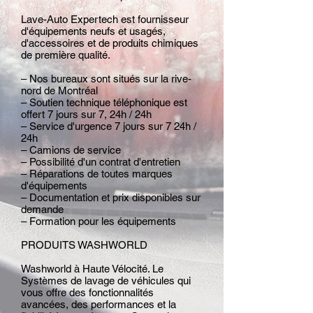
Lave-Auto Expertech est fournisseur
d'équipements neufs et usagés,
d'accessoires et de produits chimiques
de première qualité.
– Nos bureaux sont situés sur la rive-
nord de Montréal
– Soutien technique téléphonique est
offert 7 jours sur 7, 24h / 24h
– Service d'urgence 7 jours sur 7 24h /
24h
– Camions de service
– Possibilité d'un contrat d'entretien
– Réparations de toutes marques
d'équipements
– Documentation et prix disponibles sur
demande
– Formation pour les équipements
PRODUITS WASHWORLD
Washworld à Haute Vélocité. Le
Systèmes de lavage de véhicules qui
vous offre des fonctionnalités
avancées, des performances et la